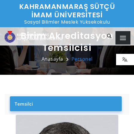
KAHRAMANMARAŞ SÜTÇÜ
İMAM ÜNİVERSİTESİ
Sosyal Bilimler Meslek Yüksekokulu
Birim Akreditasyon
Temsilcisi
Anasayfa
Personel
Temsilci