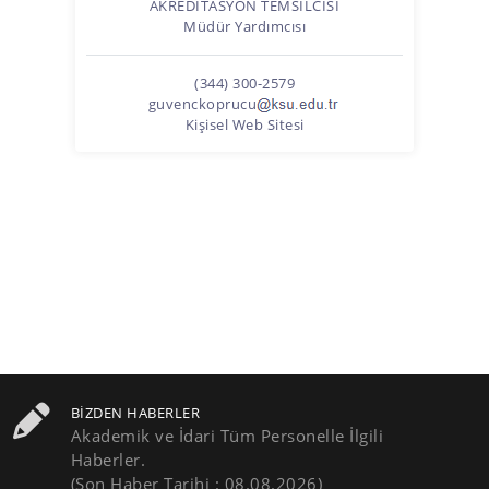
AKREDITASYON TEMSILCISI
Müdür Yardımcısı
(344) 300-2579
guvenckoprucu
Kişisel Web Sitesi
BIZDEN HABERLER
Akademik ve İdari Tüm Personelle İlgili
Haberler.
(Son Haber Tarihi : 08.08.2026)