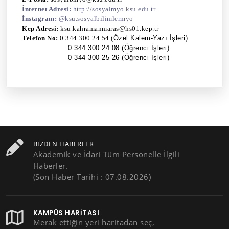
İnternet Adresi:
http://sosyalmyo.ksu.edu.tr
İnstagram:
@ksu.sosyalbilimlermyo
Kep Adresi
:
ksu.kahramanmaras@hs01.kep.tr
Telefon No:
0 344 300 24 54 (
Özel Kalem-Yazı İşleri)
0 344 300 24 08 (Öğrenci İşleri)
0 344 300 25 26 (Öğrenci İşleri)
BIZDEN HABERLER
Akademik ve İdari Tüm Personelle İlgili
Haberler.
(Son Haber Tarihi : 07.08.2026)
KAMPÜS HARITASI
Merak ettiğin yeri haritadan seç,