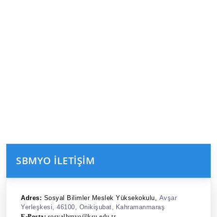
SBMYO İLETIŞIM
Adres:
Sosyal Bilimler Meslek Yüksekokulu,
Avşar
Yerleşkesi,
46100,
Onikişubat,
Kahramanmaraş
E-Posta:
sosyalbmyo@ksu.edu.tr